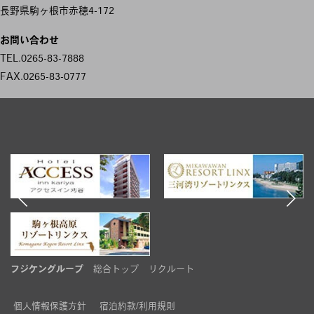
ナ
長野県駒ヶ根市赤穂4-172
ビ
お問い合わせ
ゲ
TEL.0265-83-7888
FAX.0265-83-0777
ー
シ
ョ
ン
フジケングループ
総合トップ
リクルート
個人情報保護方針
宿泊約款/利用規則