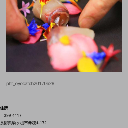
pht_eyecatch20170628
投
住所
稿
〒399-4117
ナ
長野県駒ヶ根市赤穂4-172