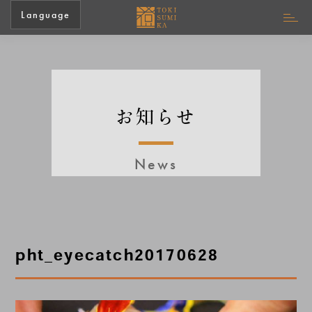
Language
お知らせ
News
pht_eyecatch20170628