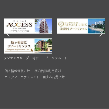
シ
ョ
ン
フジケングループ
総合トップ
リクルート
個人情報保護方針
宿泊約款/利用規則
カスタマーハラスメントに関する行動指針