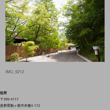
IMG_9212
投
住所
稿
〒399-4117
ナ
長野県駒ヶ根市赤穂4-172