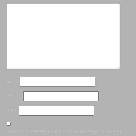
ゲ
ー
シ
ョ
ン
名前
※
メール
※
サイト
次回のコメントで使用するためブラウザーに自分の名前、メールアドレ