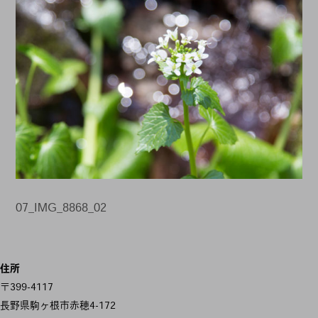
07_IMG_8868_02
投
住所
稿
〒399-4117
ナ
長野県駒ヶ根市赤穂4-172