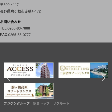
稿
〒399-4117
ナ
長野県駒ヶ根市赤穂4-172
ビ
お問い合わせ
ゲ
TEL.0265-83-7888
FAX.0265-83-0777
ー
シ
ョ
ン
フジケングループ
総合トップ
リクルート