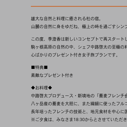
雄大な自然と料理に癒される杜の宿。
山麓の自然に身をゆだね、極上の時を過ごすシン
この度、季澄香は新しいコンセプトで再スタート
駒ヶ根高原の自然の中、シェフ中路啓太の至極の
心ばかりのプレゼント付き女子旅プランです。
■特典■
素敵なプレゼント付き
◆お料理◆
中路啓太プロデュース・新境地の「蕎麦フレンチ
八ヶ岳産の蕎麦を大胆に、また繊細に使ったフル
長年培ったフレンチの技術と、地元食材を中心に
※ご夕食は、みなさま18:30からとさせていただ