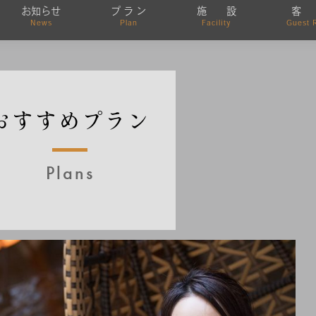
お知らせ
プ ラ ン
施 設
客
News
Plan
Facility
Guest 
おすすめプラン
Plans