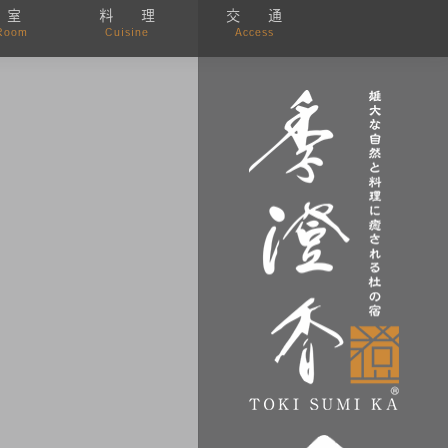
 室
料 理
交 通
Room
Cuisine
Access