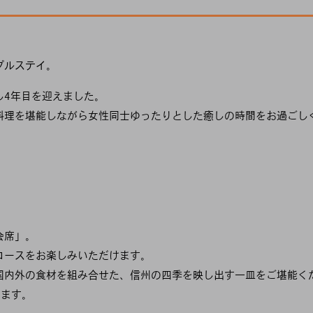
プルステイ。
し4年目を迎えました。
料理を堪能しながら女性同士ゆったりとした癒しの時間をお過ごし
会席」。
コースをお楽しみいただけます。
国内外の食材を組み合せた、信州の四季を映し出す一皿をご堪能く
きます。