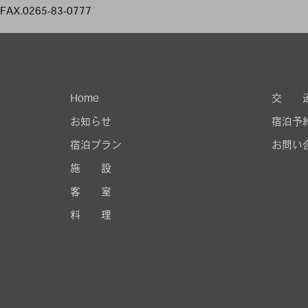
FAX.0265-83-0777
Home
交 
お知らせ
宿泊予
宿泊プラン
お問い
施 設
客 室
料 理