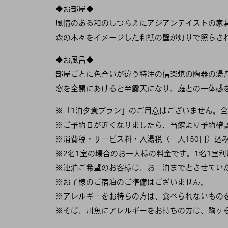
◆お部屋◆
風情のある和のしつらえにアジアンテイストの家
森の木々をイメージした和紙の壁が灯りで照らさ
◆お風呂◆
部屋ごとに色合いが違う特注の信楽焼の陶器の湯
窓を全開にあけると半露天になり、庭との一体感
※「1泊夕食プラン」のご用意はございません。全
※ご予約日が近くなりましたら、当館より予約確
※消費税・サービス料・入湯税（一人150円）込
※2名1室の場合のお一人様の料金です。1名1室
※連泊ご希望のお客様は、お二泊までとさせてい
※お子様のご宿泊のご準備はございません。
※アレルギーをお持ちの方は、食べられないもの
※そば、川魚にアレルギーをお持ちの方は、駒ヶ