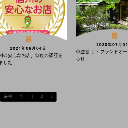
2020年07月0
2021年06月04日
季澄香 リ・ブランドオ
州の安心なお店」制度の認証を
らせ
ました
最初
前
1
2
3