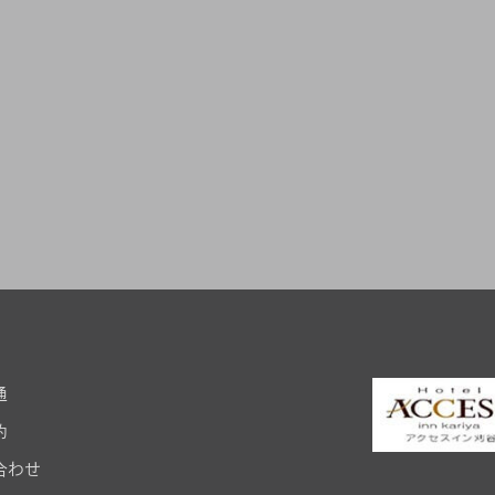
通
約
合わせ