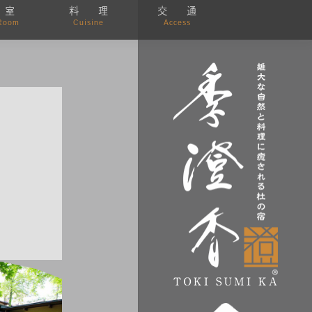
 室
料 理
交 通
Room
Cuisine
Access