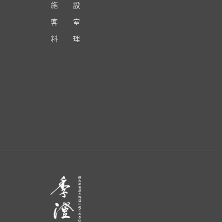
施 設
客 室
料 理