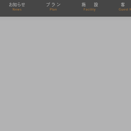
お知らせ
プ ラ ン
施 設
客
News
Plan
Facility
Guest 