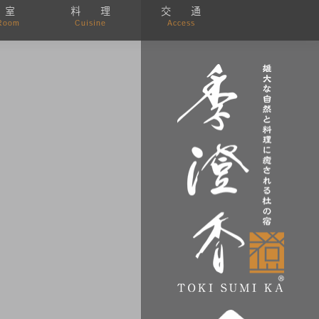
 室
料 理
交 通
Room
Cuisine
Access