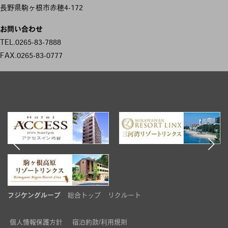
ナ
長野県駒ヶ根市赤穂4-172
ビ
お問い合わせ
ゲ
TEL.0265-83-7888
FAX.0265-83-0777
ー
シ
ョ
ン
フジケングループ
総合トップ
リクルート
個人情報保護方針
宿泊約款/利用規則