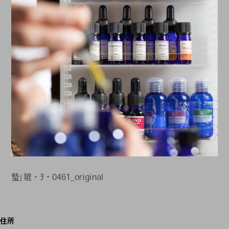
蟄｣貔・ｦ・0461_original
投
住所