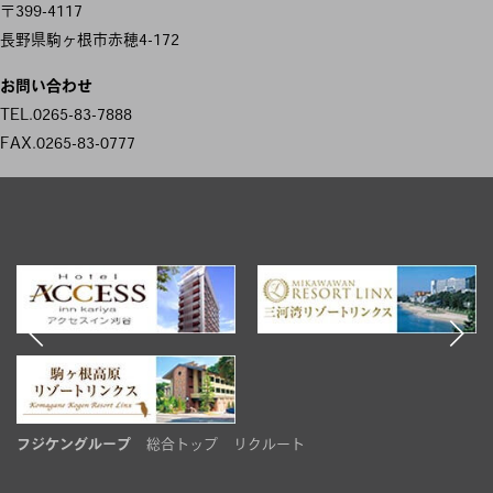
稿
〒399-4117
ナ
長野県駒ヶ根市赤穂4-172
ビ
お問い合わせ
ゲ
TEL.0265-83-7888
FAX.0265-83-0777
ー
シ
ョ
ン
フジケングループ
総合トップ
リクルート