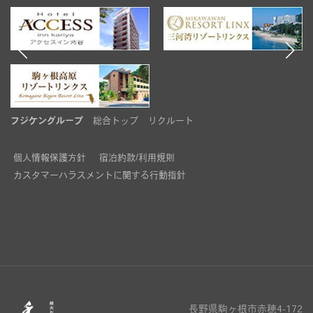
ン
フジケングループ
総合トップ
リクルート
個人情報保護方針
宿泊約款/利用規則
カスタマーハラスメントに関する行動指針
長野県駒ヶ根市赤穂4-172