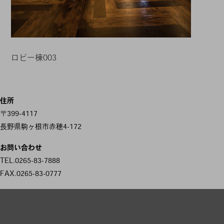
ロビー棟003
投
住所
稿
〒399-4117
ナ
長野県駒ヶ根市赤穂4-172
ビ
お問い合わせ
ゲ
TEL.0265-83-7888
FAX.0265-83-0777
ー
シ
ョ