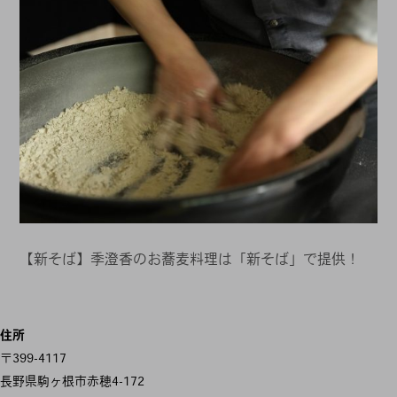
【新そば】季澄香のお蕎麦料理は「新そば」で提供！
投
住所
稿
〒399-4117
ナ
長野県駒ヶ根市赤穂4-172